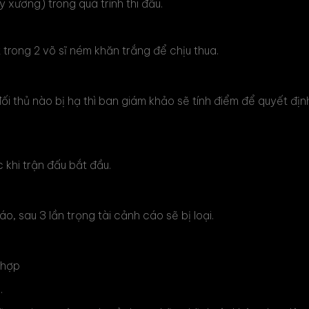
 xương) trong quá trình thi đấu.
 trong 2 võ sĩ ném khăn trắng để chịu thua.
ối thủ nào bị hạ thì ban giám khảo sẽ tính điểm để quyết định
khi trận đấu bắt đầu.
áo, sau 3 lần trọng tài cảnh cáo sẽ bị loại.
 hợp
.