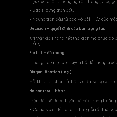
hiệu của chấn thương nghiêm trọng (ví dụ gãy
+ Bác sĩ dừng trận đấu.
+ Ngưng trận đấu từ góc võ đài : HLV của một
Decision – quyết định của ban trọng tài:
Khi trận đối kháng hết thời gian mà chưa có đ
thắng.
Forfeit – đầu hàng:
Trường hợp một bên tuyên bố đầu hàng trước 
Disqualification (loại):
Mỗi khi võ sĩ phạm lỗi trên võ đài sẽ bị cảnh c
No contest – Hòa :
Trận đấu sẽ được tuyên bố hòa trong trường
+ Cả hai võ sĩ đều phạm những lỗi rất thô bạo