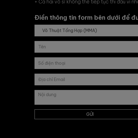
+ Cả hai võ sĩ không thể tiếp tục thi đấu vì 
Điền thông tin form bên dưới để đ
GỬI