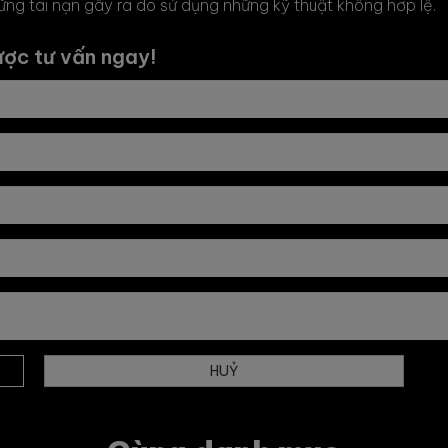
những tai nạn gây ra do sử dụng những kỹ thuật không hơp lệ.
ược tư vấn ngay!
HUỶ