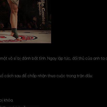
một võ sĩ bị đánh bất tỉnh. Ngay lập tức, đối thủ của anh ta
 số cách sau để chấp nhận thua cuộc trong trận đấu:
bị khóa.