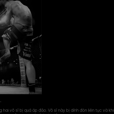
.
g hai võ sĩ bị quá áp đảo. Võ sĩ này bị dính đòn liên tục và 