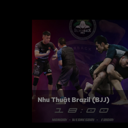
J)
Lớp Trẻ em