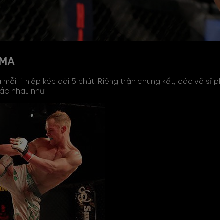
MMA
i 1 hiệp kéo dài 5 phút. Riêng trận chung kết, các võ sĩ phả
ác nhau như: