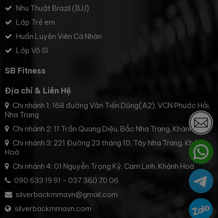
Nhu Thuật Brazil (BJJ)
Lớp Trẻ em
Huấn Luyện Viên Cá Nhân
Lớp Võ Sĩ
SB Fitness
Địa chỉ & Liên Hệ
Chi nhánh 1: 168 đường Văn Tiến Dũng(A2), VCN Phước Hải,
Nha Trang
Chi nhánh 2: 11 Trần Quang Diệu, Bắc Nha Trang, Khánh Hoà
Chi nhánh 3: 221 Đường 23 tháng 10, Tây Nha Trang, Khánh
Hoà
Chi nhánh 4: 01 Nguyễn Trọng Kỷ, Cam Linh, Khánh Hoà
090 633 19 91
-
037 360 70 06
silverbackmmavn@gmail.com
silverbackmmavn.com