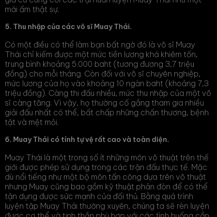
mái ấm thật sự.
5. Thu nhập của các võ sĩ Muay Thái.
Có một điều có thể làm bạn bất ngờ đó là võ sĩ Muay
Thái chỉ kiếm được một mức tiền lương khá khiêm tốn,
trung bình khoảng 5.000 baht (tương đương 3,7 triệu
đồng) cho mỗi tháng. Còn đối với võ sĩ chuyên nghiệp,
mức lương của họ vào khoảng 10 ngàn baht (khoảng 7,3
triệu đồng). Càng thi đấu nhiều, mức thu nhập của một võ
sĩ càng tăng. Vì vậy, họ thường cố gắng tham gia nhiều
giải đấu nhất có thể, bất chấp những chấn thương, bệnh
tật và mệt mỏi.
6. Muay Thái có tính tự vệ rất cao và toàn diện.
Muay Thái là một trong số ít những môn võ thuật trên thế
giới được phép sử dụng trong các trận đấu thực tế. Mặc
dù nổi tiếng như một bộ môn tấn công dựa trên võ thuật
nhưng Muay cũng bao gồm kỹ thuật phản đòn để có thể
tận dụng được sức mạnh của đối thủ. Bằng quá trình
luyện tập Muay Thái thường xuyên, chúng ta sẽ rèn luyện
được cơ thể và tinh thần phù hợp với các tình huống cần