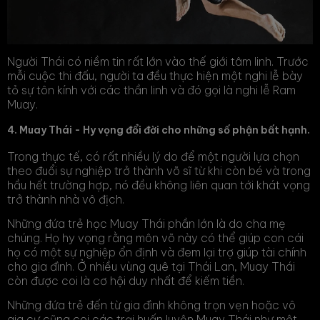
Người Thái có niềm tin rất lớn vào thế giới tâm linh. Trước
mỗi cuộc thi đấu, người ta đều thực hiện một nghi lễ bày
tỏ sự tôn kính với các thần linh và đó gọi là nghi lễ Ram
Muay.
4. Muay Thái - Hy vọng đổi đời cho những số phận bất hạnh.
Trong thực tế, có rất nhiều lý do để một người lựa chọn
theo đuổi sự nghiệp trở thành võ sĩ từ khi còn bé và trong
hầu hết trường hợp, nó đều không liên quan tới khát vọng
trở thành nhà vô địch.
Những đứa trẻ học Muay Thái phần lớn là do cha mẹ
chúng. Họ hy vọng rằng môn võ này có thể giúp con cái
họ có một sự nghiệp ổn định và đem lại trợ giúp tài chính
cho gia đình. Ở nhiều vùng quê tại Thái Lan, Muay Thái
còn được coi là cơ hội duy nhất để kiếm tiền.
Những đứa trẻ đến từ gia đình không trọn vẹn hoặc vô
gia cư cũng coi các trại huấn luyện Muay Thái như một