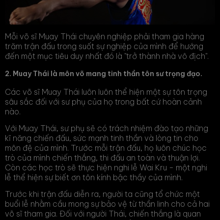
Mỗi võ sĩ Muay Thái chuyên nghiệp phải tham gia hàng
trăm trận đấu trong suốt sự nghiệp của mình để hướng
đến một mục tiêu duy nhất đó là "trở thành nhà vô địch".
2. Muay Thái là môn võ mang tinh thần tôn sư trọng đạo.
Các võ sĩ Muay Thái luôn luôn thể hiện một sự tôn trọng
sâu sắc đối với sư phụ của họ trong bất cứ hoàn cảnh
nào.
Với Muay Thái, sư phụ sẽ có trách nhiệm đào tạo những
kĩ năng chiến đấu, sức mạnh tinh thần và lòng tin cho
môn đệ của mình. Trước mỗi trận đấu, họ luôn chúc học
trò của mình chiến thắng, thi đấu an toàn và thuận lợi.
Còn các học trò sẽ thực hiện nghi lễ Wai Kru - một nghi
lễ thể hiện sự biết ơn tôn kính bậc thầy của mình.
Trước khi trận đấu diễn ra, người ta cũng tổ chức một
buổi lễ nhằm cầu mong sự bảo vệ từ thần linh cho cả hai
võ sĩ tham gia. Đối với người Thái, chiến thắng là quan