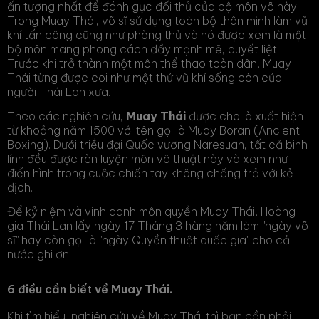
ấn tượng nhất để đánh gục đối thủ của bộ môn võ này.
Trong Muay Thái, võ sĩ sử dụng toàn bộ thân mình làm vũ
khí tấn công cũng như phòng thủ và nó được xem là một
bộ môn mang phong cách đầy mạnh mẽ, quyết liệt.
Trước khi trở thành một môn thể thao toàn dân, Muay
Thái từng được coi như một thứ vũ khí sống còn của
người Thái Lan xưa.
Theo các nghiên cứu,
Muay Thái
được cho là xuất hiện
từ khoảng năm 1500 với tên gọi là Muay Boran (Ancient
Boxing). Dưới triều đại Quốc vương Naresuan, tất cả binh
lính đều được rèn luyện môn võ thuật này và xem như
điển hình trong cuộc chiến tay không chống trả với kẻ
địch.
Để kỷ niệm và vinh danh môn quyền Muay Thái, Hoàng
gia Thái Lan lấy ngày 17 Tháng 3 hàng năm làm "ngày võ
sĩ" hay còn gọi là "ngày Quyền thuật quốc gia" cho cả
nước ghi ơn.
6 điều cần biết về Muay Thái.
Khi tìm hiểu, nghiên cứu về Muay Thái thì bạn cần phải