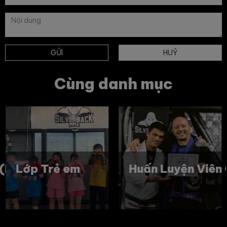
GỬI
HUỶ
Cùng danh mục
 (BJJ)
Lớp Trẻ em
Huấn Luyện Viên