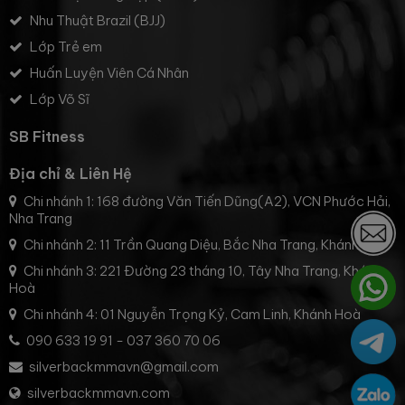
Nhu Thuật Brazil (BJJ)
Lớp Trẻ em
Huấn Luyện Viên Cá Nhân
Lớp Võ Sĩ
SB Fitness
Địa chỉ & Liên Hệ
Chi nhánh 1: 168 đường Văn Tiến Dũng(A2), VCN Phước Hải,
Nha Trang
Chi nhánh 2: 11 Trần Quang Diệu, Bắc Nha Trang, Khánh Hoà
Chi nhánh 3: 221 Đường 23 tháng 10, Tây Nha Trang, Khánh
Hoà
Chi nhánh 4: 01 Nguyễn Trọng Kỷ, Cam Linh, Khánh Hoà
090 633 19 91
-
037 360 70 06
silverbackmmavn@gmail.com
silverbackmmavn.com